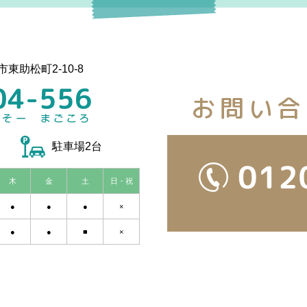
市東助松町2-10-8
お問い合
駐車場2台
木
金
土
日・祝
●
●
●
×
●
●
■
×