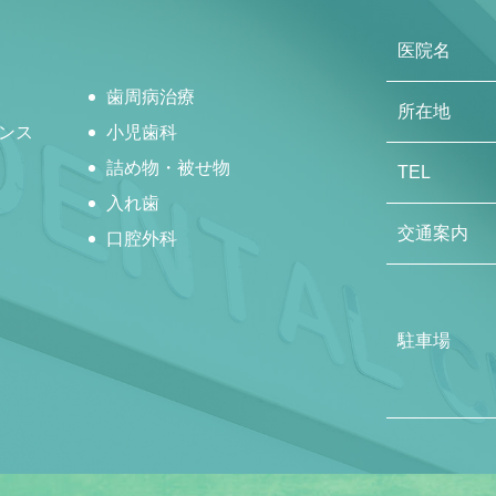
医院名
歯周病治療
所在地
ンス
小児歯科
詰め物・被せ物
TEL
入れ歯
交通案内
口腔外科
駐車場