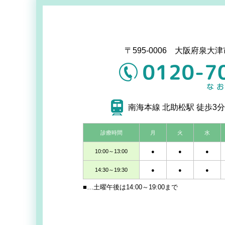
〒595-0006 大阪府泉大津
南海本線 北助松駅 徒歩3分
診療時間
月
火
水
10:00～13:00
●
●
●
14:30～19:30
●
●
●
■…土曜午後は14:00～19:00まで