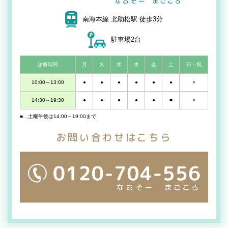
南海本線 北助松駅 徒歩3分
駐車場2台
診療時間
月
火
水
木
金
土
日・祝
10:00～13:00
●
●
●
●
●
●
×
14:30～19:30
●
●
●
●
●
■
×
■…土曜午後は14:00～19:00まで
お問い合わせはこちら